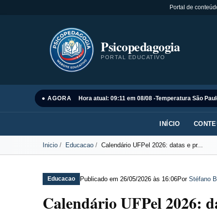
Portal de conteúd
Psicopedagogia
PORTAL EDUCATIVO
● AGORA
Hora atual: 09:11 em 08/08 -
Temperatura São Paul
INÍCIO
CONTE
Inicio
Educacao
Calendário UFPel 2026: datas e pr...
Publicado em
26/05/2026 às 16:06
Por
Stéfano B
Educacao
Calendário UFPel 2026: dat