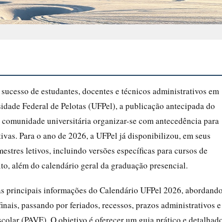
sucesso de estudantes, docentes e técnicos administrativos em
sidade Federal de Pelotas (UFPel), a publicação antecipada do
 comunidade universitária organizar-se com antecedência para
tivas. Para o ano de 2026, a UFPel já disponibilizou, em seus
mestres letivos, incluindo versões específicas para cursos de
to, além do calendário geral da graduação presencial.
 as principais informações do Calendário UFPel 2026, abordand
inais, passando por feriados, recessos, prazos administrativos e
olar (PAVE). O objetivo é oferecer um guia prático e detalhad