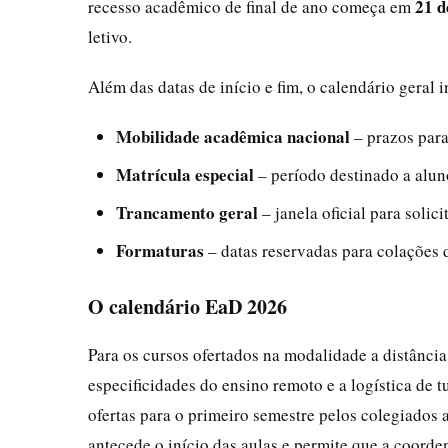
21 d
recesso acadêmico de final de ano começa em
letivo.
Além das datas de início e fim, o calendário geral
Mobilidade acadêmica nacional
– prazos para
Matrícula especial
– período destinado a alun
Trancamento geral
– janela oficial para soli
Formaturas
– datas reservadas para colações 
O calendário EaD 2026
Para os cursos ofertados na modalidade a distânci
especificidades do ensino remoto e a logística de t
ofertas para o primeiro semestre pelos colegiados 
antecede o início das aulas e permite que a coorde