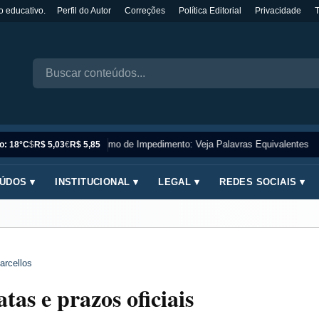
o educativo.
Perfil do Autor
Correções
Política Editorial
Privacidade
Sinônimo de Impedimento: Veja Palavras Equivalentes
o: 18°C
$
R$ 5,03
€
R$ 5,85
ÚDOS ▾
INSTITUCIONAL ▾
LEGAL ▾
REDES SOCIAIS ▾
arcellos
as e prazos oficiais