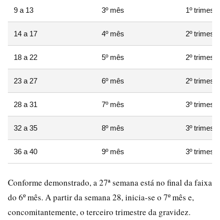
9 a 13
3º mês
1º trimestr
14 a 17
4º mês
2º trimestr
18 a 22
5º mês
2º trimestr
23 a 27
6º mês
2º trimestr
28 a 31
7º mês
3º trimestr
32 a 35
8º mês
3º trimestr
36 a 40
9º mês
3º trimestr
Conforme demonstrado, a 27ª semana está no final da faixa
do 6º mês. A partir da semana 28, inicia-se o 7º mês e,
concomitantemente, o terceiro trimestre da gravidez.