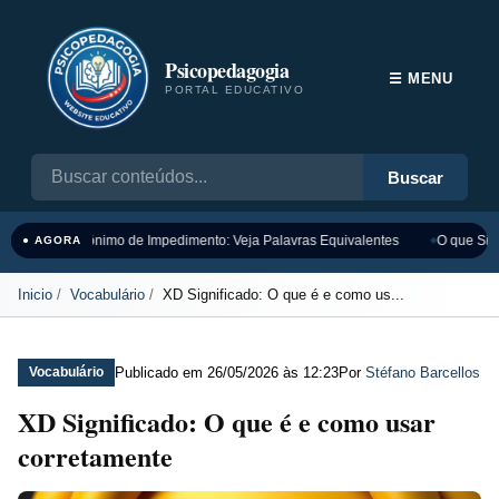
Psicopedagogia
☰ MENU
PORTAL EDUCATIVO
Buscar
Sinônimo de Impedimento: Veja Palavras Equivalentes
O que Sign
● AGORA
Inicio
Vocabulário
XD Significado: O que é e como us...
Publicado em
26/05/2026 às 12:23
Por
Stéfano Barcellos
Vocabulário
XD Significado: O que é e como usar
corretamente