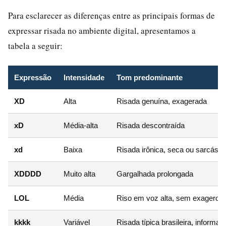
Para esclarecer as diferenças entre as principais formas de
expressar risada no ambiente digital, apresentamos a
tabela a seguir:
Expressão
Intensidade
Tom predominante
XD
Alta
Risada genuína, exagerada
xD
Média-alta
Risada descontraída
xd
Baixa
Risada irônica, seca ou sarcásti
XDDDD
Muito alta
Gargalhada prolongada
LOL
Média
Riso em voz alta, sem exagero v
kkkk
Variável
Risada típica brasileira, informal