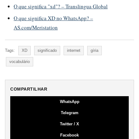
O que significa "xd"? – Translingua Global
O que significa XD no WhatsApp? –
AS.com/Meristation
Tags:
XD
significado
internet
gíria
vocabulário
COMPARTILHAR
WhatsApp
Telegram
Twitter / X
Facebook