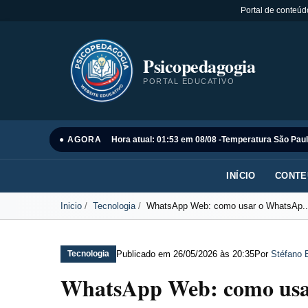
Portal de conteúd
Psicopedagogia
PORTAL EDUCATIVO
● AGORA
Hora atual: 01:53 em 08/08 -
Temperatura São Paul
INÍCIO
CONTE
Inicio
Tecnologia
WhatsApp Web: como usar o WhatsAp..
Publicado em
26/05/2026 às 20:35
Por
Stéfano 
Tecnologia
WhatsApp Web: como usa