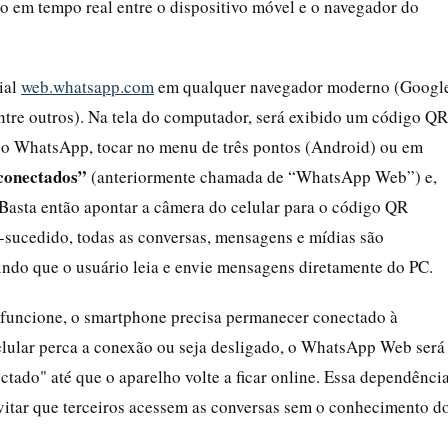
ão em tempo real entre o dispositivo móvel e o navegador do
cial
web.whatsapp.com
em qualquer navegador moderno (Googl
entre outros). Na tela do computador, será exibido um código QR
ir o WhatsApp, tocar no menu de três pontos (Android) ou em
 conectados”
(anteriormente chamada de “WhatsApp Web”) e,
 Basta então apontar a câmera do celular para o código QR
sucedido, todas as conversas, mensagens e mídias são
ndo que o usuário leia e envie mensagens diretamente do PC.
 funcione, o smartphone precisa permanecer conectado à
celular perca a conexão ou seja desligado, o WhatsApp Web será
ado" até que o aparelho volte a ficar online. Essa dependênci
evitar que terceiros acessem as conversas sem o conhecimento d