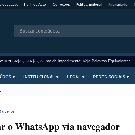
o educativo.
Perfil do Autor
Correções
Política Editorial
Privacidade
Sinônimo de Impedimento: Veja Palavras Equivalentes
o: 18°C
$
R$ 5,03
€
R$ 5,85
ÚDOS ▾
INSTITUCIONAL ▾
LEGAL ▾
REDES SOCIAIS ▾
.
Barcellos
r o WhatsApp via navegador