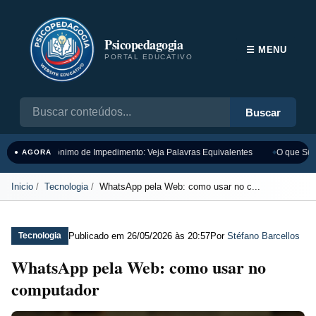
Psicopedagogia
☰ MENU
PORTAL EDUCATIVO
Buscar
Sinônimo de Impedimento: Veja Palavras Equivalentes
O que Sign
● AGORA
Inicio
Tecnologia
WhatsApp pela Web: como usar no c...
Publicado em
26/05/2026 às 20:57
Por
Stéfano Barcellos
Tecnologia
WhatsApp pela Web: como usar no
computador