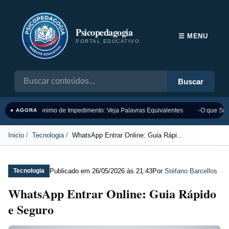
Psicopedagogia
☰ MENU
PORTAL EDUCATIVO
Buscar
Sinônimo de Impedimento: Veja Palavras Equivalentes
O que Sign
● AGORA
Inicio
Tecnologia
WhatsApp Entrar Online: Guia Rápi...
Publicado em
26/05/2026 às 21:43
Por
Stéfano Barcellos
Tecnologia
WhatsApp Entrar Online: Guia Rápido
e Seguro