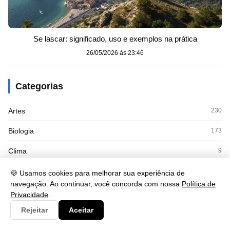
Se lascar: significado, uso e exemplos na prática
26/05/2026 às 23:46
Categorias
Artes
230
Biologia
173
Clima
9
Cultura
125
🍪 Usamos cookies para melhorar sua experiência de
navegação. Ao continuar, você concorda com nossa
Política de
Economia
415
Privacidade
.
Rejeitar
Aceitar
Educacao
110