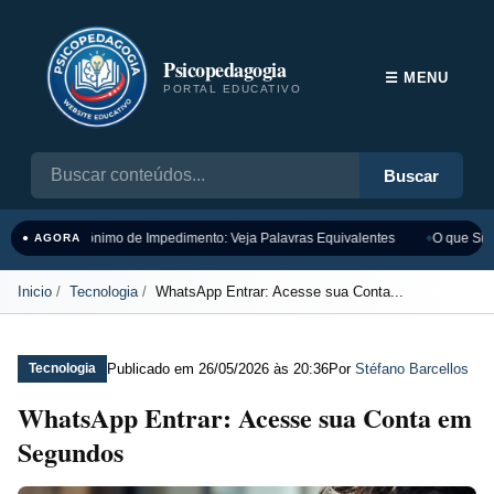
Psicopedagogia
☰ MENU
PORTAL EDUCATIVO
Buscar
Sinônimo de Impedimento: Veja Palavras Equivalentes
O que Sign
● AGORA
Inicio
Tecnologia
WhatsApp Entrar: Acesse sua Conta...
Publicado em
26/05/2026 às 20:36
Por
Stéfano Barcellos
Tecnologia
WhatsApp Entrar: Acesse sua Conta em
Segundos