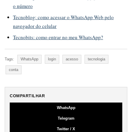
o número
Tecnoblog: como acessar o WhatsApp Web pelo
navegador do celular
Tecnobits: como entrar no meu WhatsApp?
Tags:
WhatsApp
login
acesso
tecnologia
conta
COMPARTILHAR
WhatsApp
Telegram
Twitter / X