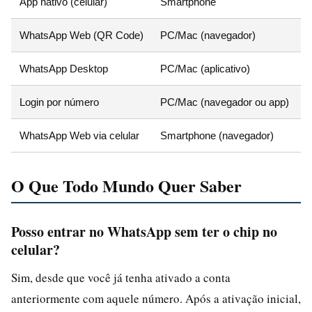
App nativo (celular)
Smartphone
I
WhatsApp Web (QR Code)
PC/Mac (navegador)
E
WhatsApp Desktop
PC/Mac (aplicativo)
M
Login por número
PC/Mac (navegador ou app)
C
WhatsApp Web via celular
Smartphone (navegador)
Q
O Que Todo Mundo Quer Saber
Posso entrar no WhatsApp sem ter o chip no
celular?
Sim, desde que você já tenha ativado a conta
anteriormente com aquele número. Após a ativação inicial,