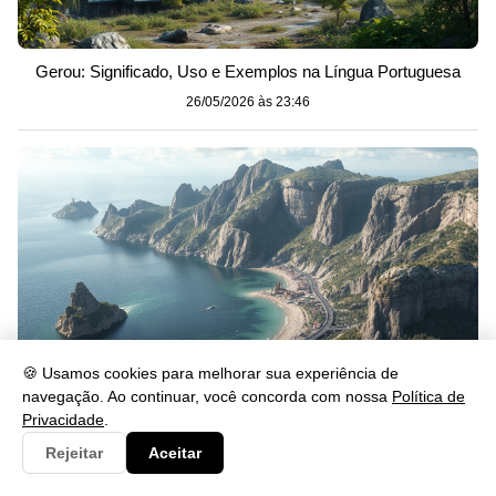
Gerou: Significado, Uso e Exemplos na Língua Portuguesa
26/05/2026 às 23:46
🍪 Usamos cookies para melhorar sua experiência de
navegação. Ao continuar, você concorda com nossa
Política de
Privacidade
.
Se lascar: significado, uso e exemplos na prática
Rejeitar
Aceitar
26/05/2026 às 23:46