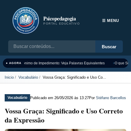
Psicopedagogia
☰ MENU
PORTAL EDUCATIVO
Buscar
Sinônimo de Impedimento: Veja Palavras Equivalentes
O que Sign
● AGORA
Inicio
Vocabulário
Vossa Graça: Significado e Uso Co...
Publicado em
26/05/2026 às 13:27
Por
Stéfano Barcellos
Vocabulário
Vossa Graça: Significado e Uso Correto
da Expressão