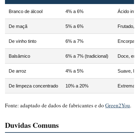
Branco de álcool
4% a 6%
Ácido inte
De maçã
5% a 6%
Frutado, 
De vinho tinto
6% a 7%
Encorpado
Balsâmico
6% a 7% (tradicional)
Doce, enc
De arroz
4% a 5%
Suave, le
De limpeza concentrado
10% a 20%
Extremame
Fonte: adaptado de dados de fabricantes e do
Green2You
.
Duvidas Comuns