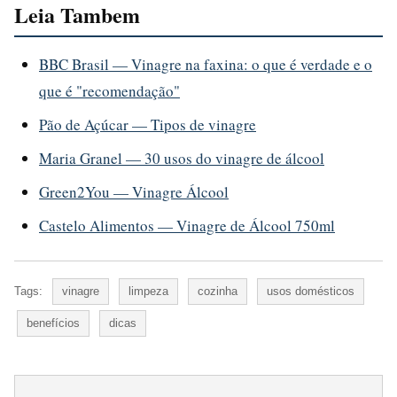
Leia Tambem
BBC Brasil — Vinagre na faxina: o que é verdade e o
que é "recomendação"
Pão de Açúcar — Tipos de vinagre
Maria Granel — 30 usos do vinagre de álcool
Green2You — Vinagre Álcool
Castelo Alimentos — Vinagre de Álcool 750ml
Tags:
vinagre
limpeza
cozinha
usos domésticos
benefícios
dicas