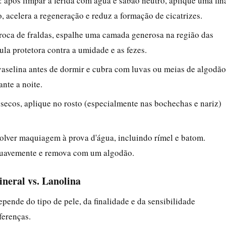
: após limpar a ferida com água e sabão neutro, aplique uma fin
 acelera a regeneração e reduz a formação de cicatrizes.
 troca de fraldas, espalhe uma camada generosa na região das
ula protetora contra a umidade e as fezes.
vaselina antes de dormir e cubra com luvas ou meias de algodão
ante a noite.
 secos, aplique no rosto (especialmente nas bochechas e nariz)
solver maquiagem à prova d'água, incluindo rímel e batom.
suavemente e remova com um algodão.
neral vs. Lanolina
epende do tipo de pele, da finalidade e da sensibilidade
ferenças.