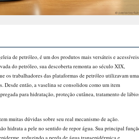
leia de petróleo, é um dos produtos mais versáteis e acessíveis
vada do petróleo, sua descoberta remonta ao século XIX,
 os trabalhadores das plataformas de petróleo utilizavam uma
as. Desde então, a vaselina se consolidou como um item
pregada para hidratação, proteção cutânea, tratamento de lábio
stem muitas dúvidas sobre seu real mecanismo de ação.
ão hidrata a pele no sentido de repor água. Sua principal funçã
a epiderme, reduzindo a perda de água transepidérmica e