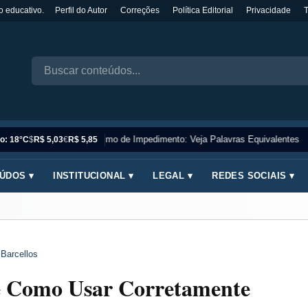
o educativo.
Perfil do Autor
Correções
Política Editorial
Privacidade
Sinônimo de Impedimento: Veja Palavras Equivalentes
o: 18°C
$
R$ 5,03
€
R$ 5,85
ÚDOS ▾
INSTITUCIONAL ▾
LEGAL ▾
REDES SOCIAIS ▾
 Barcellos
 e Como Usar Corretamente