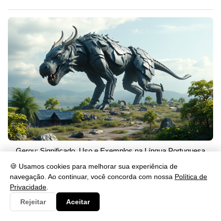
Gerou: Significado, Uso e Exemplos na Língua Portuguesa
26/05/2026 às 23:46
🍪 Usamos cookies para melhorar sua experiência de
navegação. Ao continuar, você concorda com nossa
Política de
Privacidade
.
Rejeitar
Aceitar