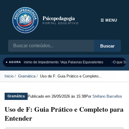
Psicopedagogia
☰ MENU
PORTAL EDUCATIVO
Buscar
Sinônimo de Impedimento: Veja Palavras Equivalentes
O que Sign
● AGORA
Inicio
Gramática
Uso de F: Guia Prático e Completo...
Publicado em
26/05/2026 às 15:38
Por
Stéfano Barcellos
Gramática
Uso de F: Guia Prático e Completo para
Entender