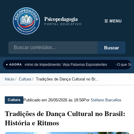
Psicopedagogia
☰ MENU
PORTAL EDUCATIVO
Buscar
Sinônimo de Impedimento: Veja Palavras Equivalentes
O que Sign
● AGORA
Inicio
Cultura
Tradições de Dança Cultural no Br...
Publicado em
26/05/2026 às 18:56
Por
Stéfano Barcellos
Cultura
Tradições de Dança Cultural no Brasil:
História e Ritmos