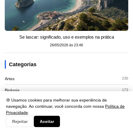
Se lascar: significado, uso e exemplos na prática
26/05/2026 às 23:46
Categorias
Artes
230
Biologia
173
🍪 Usamos cookies para melhorar sua experiência de
Clima
9
navegação. Ao continuar, você concorda com nossa
Política de
Privacidade
.
Cultura
125
Rejeitar
Aceitar
Economia
415