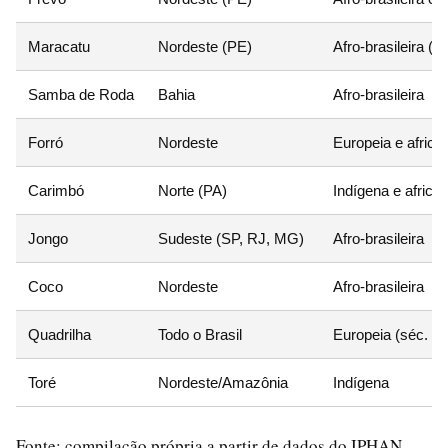
Maracatu
Nordeste (PE)
Afro-brasileira (sé
Samba de Roda
Bahia
Afro-brasileira
Forró
Nordeste
Europeia e africa
Carimbó
Norte (PA)
Indígena e africa
Jongo
Sudeste (SP, RJ, MG)
Afro-brasileira
Coco
Nordeste
Afro-brasileira
Quadrilha
Todo o Brasil
Europeia (séc. XI
Toré
Nordeste/Amazônia
Indígena
Fonte: compilação própria a partir de dados do IPHAN,