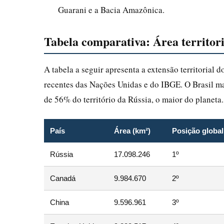
Guarani e a Bacia Amazônica.
Tabela comparativa: Área territori
A tabela a seguir apresenta a extensão territorial
recentes das Nações Unidas e do IBGE. O Brasil m
de 56% do território da Rússia, o maior do planeta.
País
Área (km²)
Posição global
Rússia
17.098.246
1º
Canadá
9.984.670
2º
China
9.596.961
3º