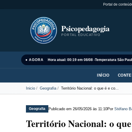
Portal de conteúd
Psicopedagogia
PORTAL EDUCATIVO
● AGORA
Hora atual: 00:19 em 08/08 -
Temperatura São Paul
INÍCIO
CONTE
Inicio
Geografia
Território Nacional: o que é e co...
Publicado em
26/05/2026 às 11:10
Por
Stéfano B
Geografia
Território Nacional: o qu