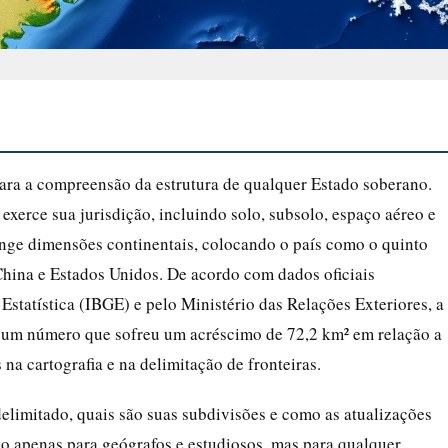
ara a compreensão da estrutura de qualquer Estado soberano.
exerce sua jurisdição, incluindo solo, subsolo, espaço aéreo e
atinge dimensões continentais, colocando o país como o quinto
China e Estados Unidos. De acordo com dados oficiais
 Estatística (IBGE) e pelo Ministério das Relações Exteriores, a
um número que sofreu um acréscimo de 72,2 km² em relação a
na cartografia e na delimitação de fronteiras.
 delimitado, quais são suas subdivisões e como as atualizações
ão apenas para geógrafos e estudiosos, mas para qualquer