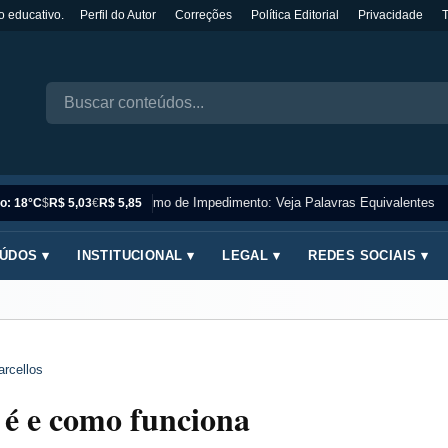
o educativo.
Perfil do Autor
Correções
Política Editorial
Privacidade
Sinônimo de Impedimento: Veja Palavras Equivalentes
o: 18°C
$
R$ 5,03
€
R$ 5,85
ÚDOS ▾
INSTITUCIONAL ▾
LEGAL ▾
REDES SOCIAIS ▾
arcellos
e é e como funciona