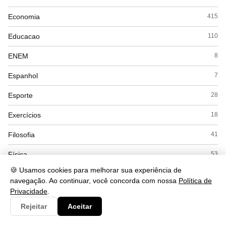
Economia
415
Educacao
110
ENEM
8
Espanhol
7
Esporte
28
Exercícios
18
Filosofia
41
Física
53
🍪 Usamos cookies para melhorar sua experiência de
Geografia
169
navegação. Ao continuar, você concorda com nossa
Política de
Privacidade
.
Gramática
284
Rejeitar
Aceitar
História
168