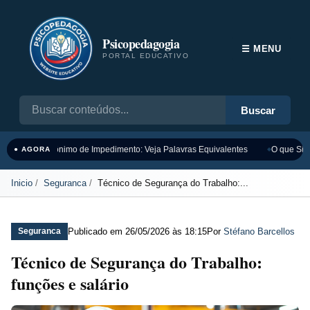
Psicopedagogia
☰ MENU
PORTAL EDUCATIVO
Buscar
Sinônimo de Impedimento: Veja Palavras Equivalentes
O que Sign
● AGORA
Inicio
Seguranca
Técnico de Segurança do Trabalho:...
Publicado em
26/05/2026 às 18:15
Por
Stéfano Barcellos
Seguranca
Técnico de Segurança do Trabalho:
funções e salário