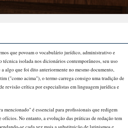
rmos que povoam o vocabulário jurídico, administrativo e
o técnica isolada nos dicionários contemporâneos, seu uso
se a algo que foi dito anteriormente no mesmo documento,
atim ("como acima"), o termo carrega consigo uma tradição de
de revisão crítica por especialistas em linguagem jurídica e
ra mencionado" é essencial para profissionais que redigem
e ofícios. No entanto, a evolução das práticas de redação tem
endando-se cada vez mais a substituição de latinismos e