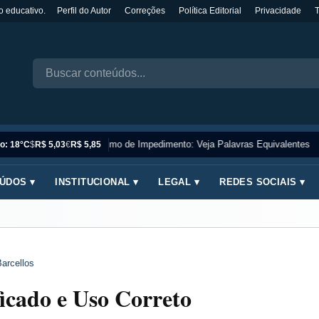
o educativo.
Perfil do Autor
Correções
Política Editorial
Privacidade
Sinônimo de Impedimento: Veja Palavras Equivalentes
o: 18°C
$
R$ 5,03
€
R$ 5,85
ÚDOS ▾
INSTITUCIONAL ▾
LEGAL ▾
REDES SOCIAIS ▾
arcellos
icado e Uso Correto