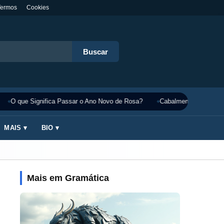
Termos
Cookies
Buscar
O que Significa Passar o Ano Novo de Rosa?
Cabalmente Significado
MAIS ▾
BIO ▾
Mais em Gramática