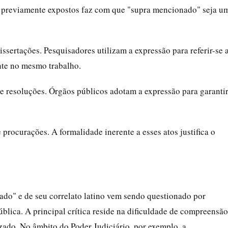
os previamente expostos faz com que "supra mencionado" seja u
dissertações. Pesquisadores utilizam a expressão para referir-se 
nte no mesmo trabalho.
s e resoluções. Órgãos públicos adotam a expressão para garanti
 procurações. A formalidade inerente a esses atos justifica o
ado" e de seu correlato latino vem sendo questionado por
blica. A principal crítica reside na dificuldade de compreensão
zado. No âmbito do Poder Judiciário, por exemplo, a