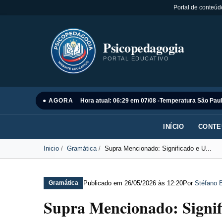
Portal de conteúd
Psicopedagogia
PORTAL EDUCATIVO
● AGORA
Hora atual: 06:29 em 07/08 -
Temperatura São Paul
INÍCIO
CONTE
Inicio
Gramática
Supra Mencionado: Significado e U...
Publicado em
26/05/2026 às 12:20
Por
Stéfano B
Gramática
Supra Mencionado: Signif