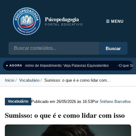
Psicopedagogia
☰ MENU
PORTAL EDUCATIVO
Buscar
Sinônimo de Impedimento: Veja Palavras Equivalentes
O que Sign
● AGORA
Inicio
Vocabulário
Sumisso: o que é e como lidar com...
Publicado em
26/05/2026 às 16:53
Por
Stéfano Barcellos
Vocabulário
Sumisso: o que é e como lidar com isso