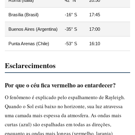
Roma (Itália)
42° N
20:50
Brasília (Brasil)
-16° S
17:45
Buenos Aires (Argentina)
-35° S
17:00
Punta Arenas (Chile)
-53° S
16:10
Esclarecimentos
Por que o céu fica vermelho ao entardecer?
O fenômeno é explicado pelo espalhamento de Rayleigh.
Quando o Sol está baixo no horizonte, sua luz atravessa
uma camada mais espessa da atmosfera. As ondas mais
curtas (azul) são espalhadas em todas as direções,
enquanto as ondas mais longas (vermelho, laranja)