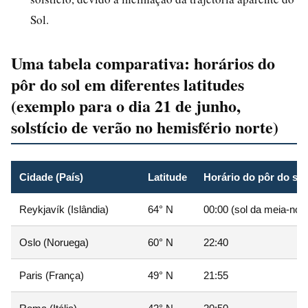
Sol.
Uma tabela comparativa: horários do
pôr do sol em diferentes latitudes
(exemplo para o dia 21 de junho,
solstício de verão no hemisfério norte)
Cidade (País)
Latitude
Horário do pôr do sol 
Reykjavík (Islândia)
64° N
00:00 (sol da meia-noit
Oslo (Noruega)
60° N
22:40
Paris (França)
49° N
21:55