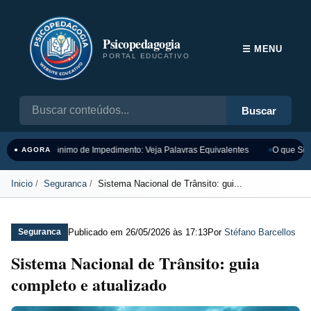
Psicopedagogia
☰ MENU
PORTAL EDUCATIVO
Buscar
Sinônimo de Impedimento: Veja Palavras Equivalentes
O que Sign
● AGORA
Inicio
Seguranca
Sistema Nacional de Trânsito: gui...
Publicado em
26/05/2026 às 17:13
Por
Stéfano Barcellos
Seguranca
Sistema Nacional de Trânsito: guia
completo e atualizado