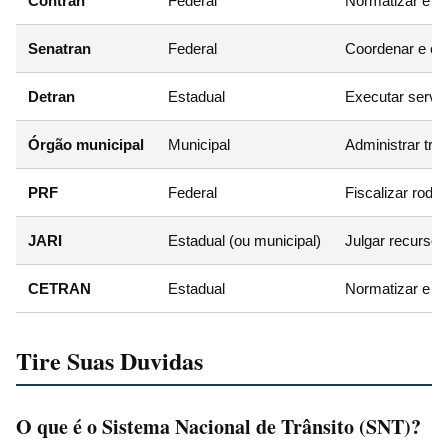
Contran
Federal
Normatizar e co
Senatran
Federal
Coordenar e ex
Detran
Estadual
Executar servi
Órgão municipal
Municipal
Administrar trâ
PRF
Federal
Fiscalizar rodov
JARI
Estadual (ou municipal)
Julgar recursos
CETRAN
Estadual
Normatizar e ju
Tire Suas Duvidas
O que é o Sistema Nacional de Trânsito (SNT)?