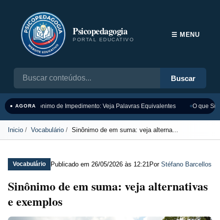
Psicopedagogia
☰ MENU
PORTAL EDUCATIVO
Buscar
Sinônimo de Impedimento: Veja Palavras Equivalentes
O que Sign
● AGORA
Inicio
Vocabulário
Sinônimo de em suma: veja alterna...
Publicado em
26/05/2026 às 12:21
Por
Stéfano Barcellos
Vocabulário
Sinônimo de em suma: veja alternativas
e exemplos