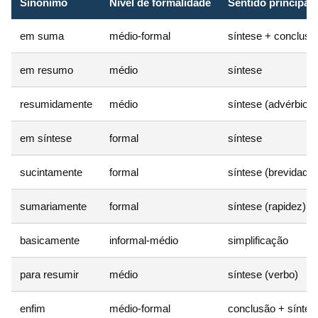
Sinônimo
Nível de formalidade
Sentido principal
em suma
médio-formal
síntese + conclusã
em resumo
médio
síntese
resumidamente
médio
síntese (advérbio)
em síntese
formal
síntese
sucintamente
formal
síntese (brevidade)
sumariamente
formal
síntese (rapidez)
basicamente
informal-médio
simplificação
para resumir
médio
síntese (verbo)
enfim
médio-formal
conclusão + síntes