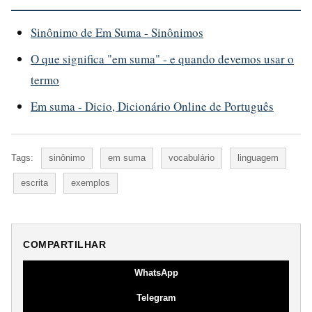
Sinônimo de Em Suma - Sinônimos
O que significa "em suma" - e quando devemos usar o
termo
Em suma - Dicio, Dicionário Online de Português
Tags:
sinônimo
em suma
vocabulário
linguagem
escrita
exemplos
COMPARTILHAR
WhatsApp
Telegram