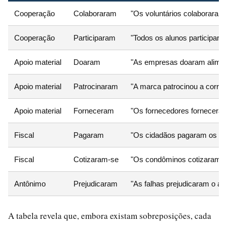
Cooperação
Colaboraram
"Os voluntários colaboraram
Cooperação
Participaram
"Todos os alunos participara
Apoio material
Doaram
"As empresas doaram alimen
Apoio material
Patrocinaram
"A marca patrocinou a corrida
Apoio material
Forneceram
"Os fornecedores forneceram
Fiscal
Pagaram
"Os cidadãos pagaram os im
Fiscal
Cotizaram-se
"Os condôminos cotizaram-se
Antônimo
Prejudicaram
"As falhas prejudicaram o an
A tabela revela que, embora existam sobreposições, cada