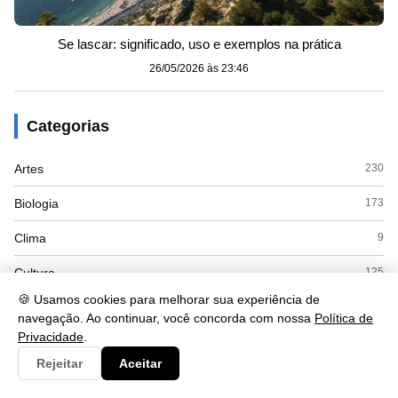
Se lascar: significado, uso e exemplos na prática
26/05/2026 às 23:46
Categorias
Artes
230
Biologia
173
Clima
9
Cultura
125
🍪 Usamos cookies para melhorar sua experiência de
Economia
415
navegação. Ao continuar, você concorda com nossa
Política de
Privacidade
.
Educacao
110
Rejeitar
Aceitar
ENEM
8