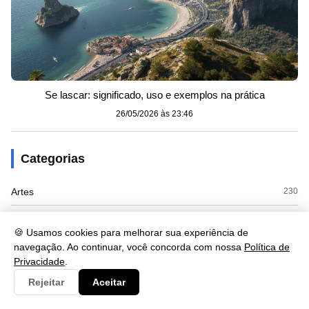
Se lascar: significado, uso e exemplos na prática
26/05/2026 às 23:46
Categorias
Artes
230
Biologia
173
🍪 Usamos cookies para melhorar sua experiência de
Clima
9
navegação. Ao continuar, você concorda com nossa
Política de
Privacidade
.
Cultura
125
Rejeitar
Aceitar
Economia
415