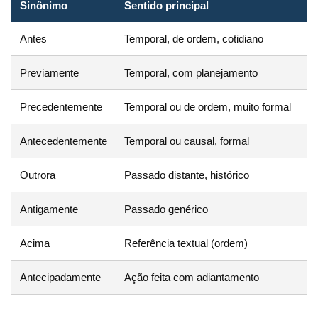
Sinônimo
Sentido principal
F
Antes
Temporal, de ordem, cotidiano
B
Previamente
Temporal, com planejamento
Mé
Precedentemente
Temporal ou de ordem, muito formal
Al
Antecedentemente
Temporal ou causal, formal
Al
Outrora
Passado distante, histórico
Mé
Antigamente
Passado genérico
B
Acima
Referência textual (ordem)
M
Antecipadamente
Ação feita com adiantamento
M