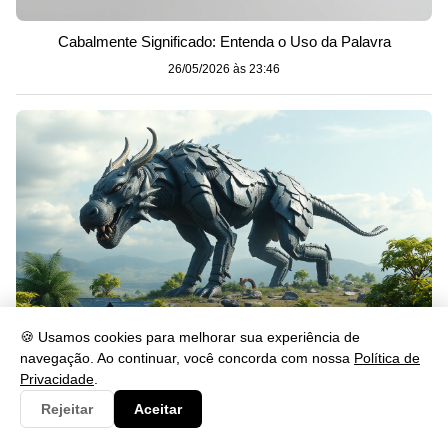
Cabalmente Significado: Entenda o Uso da Palavra
26/05/2026 às 23:46
🍪 Usamos cookies para melhorar sua experiência de
navegação. Ao continuar, você concorda com nossa
Política de
Privacidade
.
Gerou: Significado, Uso e Exemplos na Língua Portuguesa
26/05/2026 às 23:46
Rejeitar
Aceitar