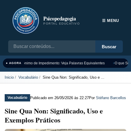
Psicopedagogia
☰ MENU
PORTAL EDUCATIVO
Buscar
Sinônimo de Impedimento: Veja Palavras Equivalentes
O que Sign
● AGORA
Inicio
Vocabulário
Sine Qua Non: Significado, Uso e ...
Publicado em
26/05/2026 às 22:27
Por
Stéfano Barcellos
Vocabulário
Sine Qua Non: Significado, Uso e
Exemplos Práticos