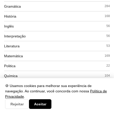
Gramática
284
História
168
Inglês
56
Interpretação
56
Literatura
53
Matemática
169
Politica
22
Química
104
Redação
🍪 Usamos cookies para melhorar sua experiência de
12
navegação. Ao continuar, você concorda com nossa
Política de
Saude
490
Privacidade
.
Rejeitar
Aceitar
Seguranca
93