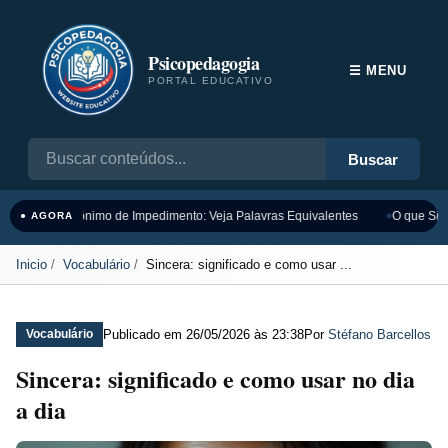
Psicopedagogia
☰ MENU
PORTAL EDUCATIVO
Buscar
Sinônimo de Impedimento: Veja Palavras Equivalentes
O que Sign
● AGORA
Inicio
Vocabulário
Sincera: significado e como usar ...
Publicado em
26/05/2026 às 23:38
Por
Stéfano Barcellos
Vocabulário
Sincera: significado e como usar no dia
a dia