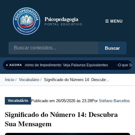
Psicopedagogia
☰ MENU
PORTAL EDUCATIVO
Buscar
Sinônimo de Impedimento: Veja Palavras Equivalentes
O que Sign
● AGORA
Inicio
Vocabulário
Significado do Número 14: Descubr...
Publicado em
26/05/2026 às 23:28
Por
Stéfano Barcellos
Vocabulário
Significado do Número 14: Descubra
Sua Mensagem