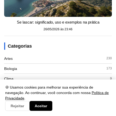
Se lascar: significado, uso e exemplos na prática
26/05/2026 às 23:46
Categorias
Artes
230
Biologia
173
Clima
9
🍪 Usamos cookies para melhorar sua experiência de
Cultura
125
navegação. Ao continuar, você concorda com nossa
Política de
Privacidade
.
Economia
415
Rejeitar
Aceitar
Educacao
110