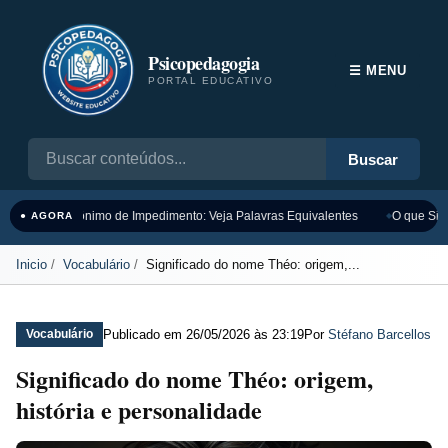
Psicopedagogia
☰ MENU
PORTAL EDUCATIVO
Buscar
Sinônimo de Impedimento: Veja Palavras Equivalentes
O que Sign
● AGORA
Inicio
Vocabulário
Significado do nome Théo: origem,...
Publicado em
26/05/2026 às 23:19
Por
Stéfano Barcellos
Vocabulário
Significado do nome Théo: origem,
história e personalidade