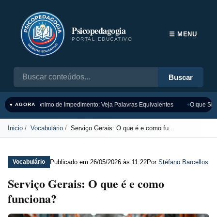
Psicopedagogia
☰ MENU
PORTAL EDUCATIVO
Buscar
Sinônimo de Impedimento: Veja Palavras Equivalentes
O que Sign
● AGORA
Inicio
Vocabulário
Serviço Gerais: O que é e como fu...
Publicado em
26/05/2026 às 11:22
Por
Stéfano Barcellos
Vocabulário
Serviço Gerais: O que é e como
funciona?