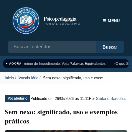
Psicopedagogia
☰ MENU
PORTAL EDUCATIVO
Buscar
Sinônimo de Impedimento: Veja Palavras Equivalentes
O que Sign
● AGORA
Inicio
Vocabulário
Sem nexo: significado, uso e exem...
Publicado em
26/05/2026 às 11:11
Por
Stéfano Barcellos
Vocabulário
Sem nexo: significado, uso e exemplos
práticos