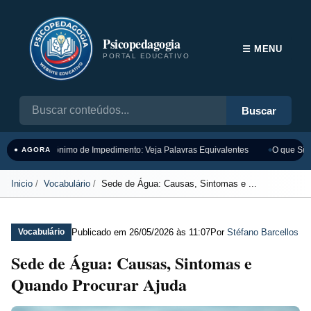
Psicopedagogia
☰ MENU
PORTAL EDUCATIVO
Buscar
Sinônimo de Impedimento: Veja Palavras Equivalentes
O que Sign
● AGORA
Inicio
Vocabulário
Sede de Água: Causas, Sintomas e ...
Publicado em
26/05/2026 às 11:07
Por
Stéfano Barcellos
Vocabulário
Sede de Água: Causas, Sintomas e
Quando Procurar Ajuda