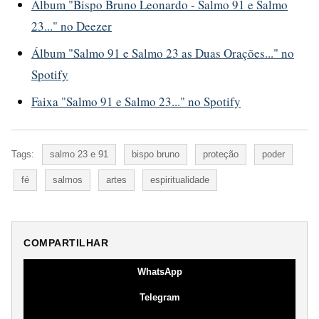
Álbum "Bispo Bruno Leonardo - Salmo 91 e Salmo
23..." no Deezer
Álbum "Salmo 91 e Salmo 23 as Duas Orações..." no
Spotify
Faixa "Salmo 91 e Salmo 23..." no Spotify
Tags:
salmo 23 e 91
bispo bruno
proteção
poder
fé
salmos
artes
espiritualidade
COMPARTILHAR
WhatsApp
Telegram