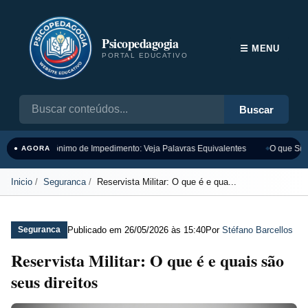
Psicopedagogia
☰ MENU
PORTAL EDUCATIVO
Buscar
Sinônimo de Impedimento: Veja Palavras Equivalentes
O que Sign
● AGORA
Inicio
Seguranca
Reservista Militar: O que é e qua...
Publicado em
26/05/2026 às 15:40
Por
Stéfano Barcellos
Seguranca
Reservista Militar: O que é e quais são
seus direitos