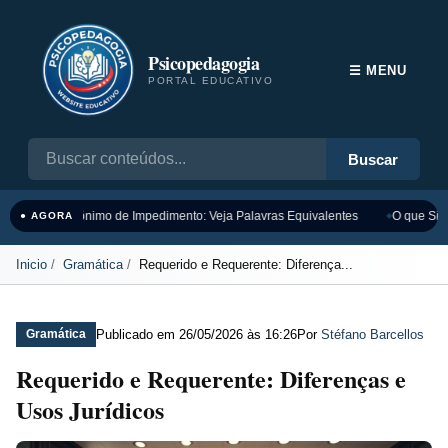
Psicopedagogia
☰ MENU
PORTAL EDUCATIVO
Buscar
Sinônimo de Impedimento: Veja Palavras Equivalentes
O que Sign
● AGORA
Inicio
Gramática
Requerido e Requerente: Diferença...
Publicado em
26/05/2026 às 16:26
Por
Stéfano Barcellos
Gramática
Requerido e Requerente: Diferenças e
Usos Jurídicos