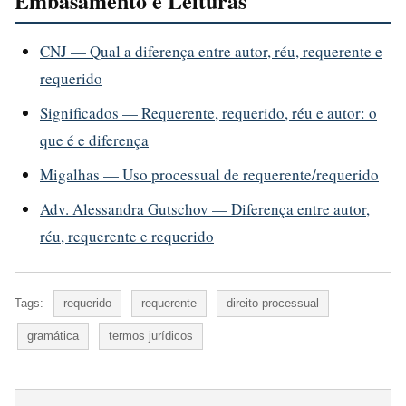
Embasamento e Leituras
CNJ — Qual a diferença entre autor, réu, requerente e
requerido
Significados — Requerente, requerido, réu e autor: o
que é e diferença
Migalhas — Uso processual de requerente/requerido
Adv. Alessandra Gutschov — Diferença entre autor,
réu, requerente e requerido
Tags:
requerido
requerente
direito processual
gramática
termos jurídicos