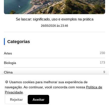
Se lascar: significado, uso e exemplos na prática
26/05/2026 às 23:46
Categorias
Artes
230
Biologia
173
Clima
9
Cultura
125
🍪 Usamos cookies para melhorar sua experiência de
navegação. Ao continuar, você concorda com nossa
Política de
Economia
415
Privacidade
.
Rejeitar
Aceitar
Educacao
110