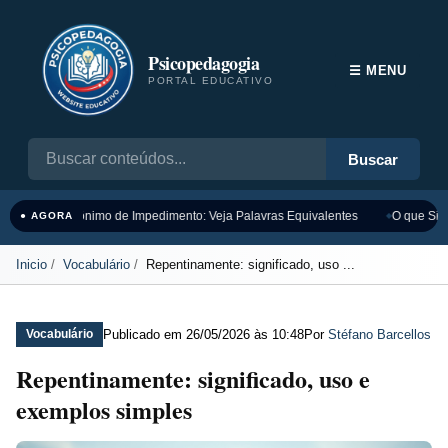
Psicopedagogia
☰ MENU
PORTAL EDUCATIVO
Buscar
Sinônimo de Impedimento: Veja Palavras Equivalentes
O que Sign
● AGORA
Inicio
Vocabulário
Repentinamente: significado, uso ...
Publicado em
26/05/2026 às 10:48
Por
Stéfano Barcellos
Vocabulário
Repentinamente: significado, uso e
exemplos simples