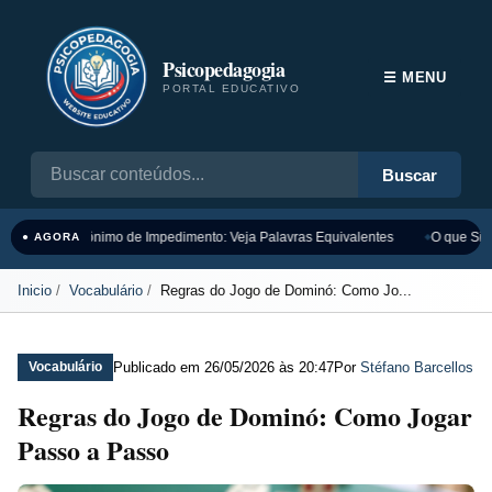
Psicopedagogia
☰ MENU
PORTAL EDUCATIVO
Buscar
Sinônimo de Impedimento: Veja Palavras Equivalentes
O que Sign
● AGORA
Inicio
Vocabulário
Regras do Jogo de Dominó: Como Jo...
Publicado em
26/05/2026 às 20:47
Por
Stéfano Barcellos
Vocabulário
Regras do Jogo de Dominó: Como Jogar
Passo a Passo