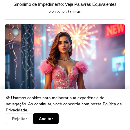
Sinônimo de Impedimento: Veja Palavras Equivalentes
26/05/2026 às 23:46
🍪 Usamos cookies para melhorar sua experiência de
O que Significa Passar o Ano Novo de Rosa?
navegação. Ao continuar, você concorda com nossa
Política de
Privacidade
.
26/05/2026 às 23:46
Rejeitar
Aceitar