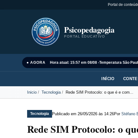
Portal de conteúd
Psicopedagogia
PORTAL EDUCATIVO
● AGORA
Hora atual: 15:57 em 08/08 -
Temperatura São Paul
INÍCIO
CONTE
Inicio
Tecnologia
Rede SIM Protocolo: o que é e com...
Publicado em
26/05/2026 às 14:26
Por
Stéfano 
Tecnologia
Rede SIM Protocolo: o qu