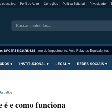
o educativo.
Perfil do Autor
Correções
Política Editorial
Privacidade
Sinônimo de Impedimento: Veja Palavras Equivalentes
o: 18°C
$
R$ 5,03
€
R$ 5,85
ÚDOS ▾
INSTITUCIONAL ▾
LEGAL ▾
REDES SOCIAIS ▾
Barcellos
e é e como funciona