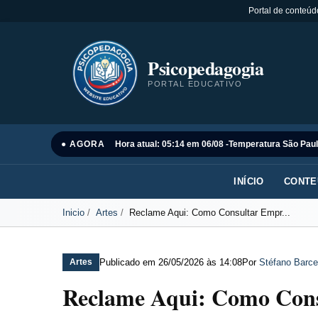
Portal de conteúd
Psicopedagogia
PORTAL EDUCATIVO
● AGORA
Hora atual: 05:14 em 06/08 -
Temperatura São Paul
INÍCIO
CONTE
Inicio
Artes
Reclame Aqui: Como Consultar Empr...
Publicado em
26/05/2026 às 14:08
Por
Stéfano Barce
Artes
Reclame Aqui: Como Cons