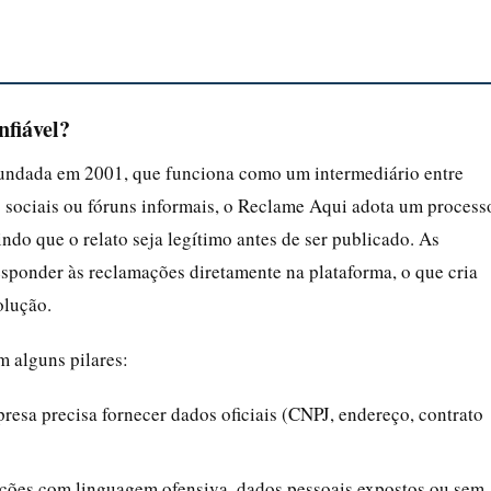
nfiável?
undada em 2001, que funciona como um intermediário entre
 sociais ou fóruns informais, o Reclame Aqui adota um process
do que o relato seja legítimo antes de ser publicado. As
sponder às reclamações diretamente na plataforma, o que cria
olução.
 alguns pilares:
presa precisa fornecer dados oficiais (CNPJ, endereço, contrato
ações com linguagem ofensiva, dados pessoais expostos ou sem