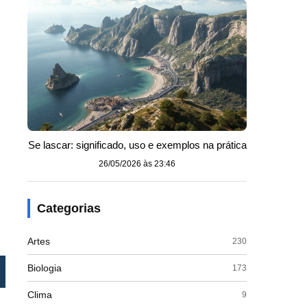
Se lascar: significado, uso e exemplos na prática
26/05/2026 às 23:46
Categorias
Artes
230
Biologia
173
Como interpretar
Clima
9
Acima de 90% é excelente; abaixo de 70% indica desinteresse ou