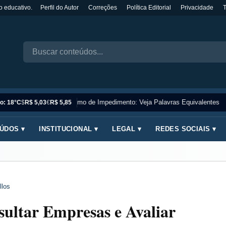
o educativo.
Perfil do Autor
Correções
Política Editorial
Privacidade
Sinônimo de Impedimento: Veja Palavras Equivalentes
o: 18°C
$
R$ 5,03
€
R$ 5,85
ÚDOS ▾
INSTITUCIONAL ▾
LEGAL ▾
REDES SOCIAIS ▾
llos
ultar Empresas e Avaliar