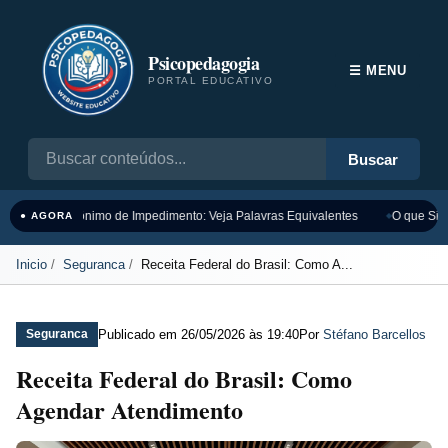
Psicopedagogia
☰ MENU
PORTAL EDUCATIVO
Buscar
Sinônimo de Impedimento: Veja Palavras Equivalentes
O que Sign
● AGORA
Inicio
Seguranca
Receita Federal do Brasil: Como A...
Publicado em
26/05/2026 às 19:40
Por
Stéfano Barcellos
Seguranca
Receita Federal do Brasil: Como
Agendar Atendimento