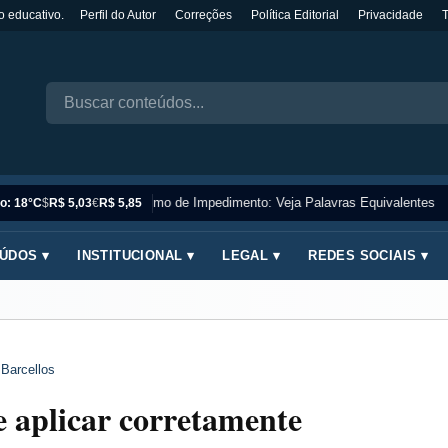
o educativo.
Perfil do Autor
Correções
Política Editorial
Privacidade
Sinônimo de Impedimento: Veja Palavras Equivalentes
o: 18°C
$
R$ 5,03
€
R$ 5,85
ÚDOS ▾
INSTITUCIONAL ▾
LEGAL ▾
REDES SOCIAIS ▾
 Barcellos
e aplicar corretamente