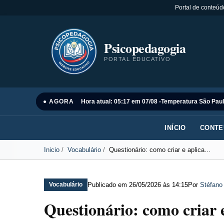
Portal de conteúd
Psicopedagogia
PORTAL EDUCATIVO
● AGORA
Hora atual: 05:17 em 07/08 -
Temperatura São Paul
INÍCIO
CONTE
Inicio
Vocabulário
Questionário: como criar e aplica...
Publicado em
26/05/2026 às 14:15
Por
Stéfano
Vocabulário
Questionário: como criar 