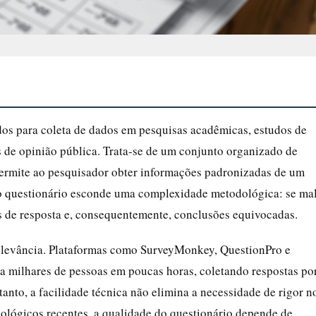
dos para coleta de dados em pesquisas acadêmicas, estudos de
s de opinião pública. Trata-se de um conjunto organizado de
permite ao pesquisador obter informações padronizadas de um
o questionário esconde uma complexidade metodológica: se ma
es de resposta e, consequentemente, conclusões equivocadas.
 relevância. Plataformas como SurveyMonkey, QuestionPro e
a milhares de pessoas em poucas horas, coletando respostas po
nto, a facilidade técnica não elimina a necessidade de rigor n
lógicos recentes, a qualidade do questionário depende de