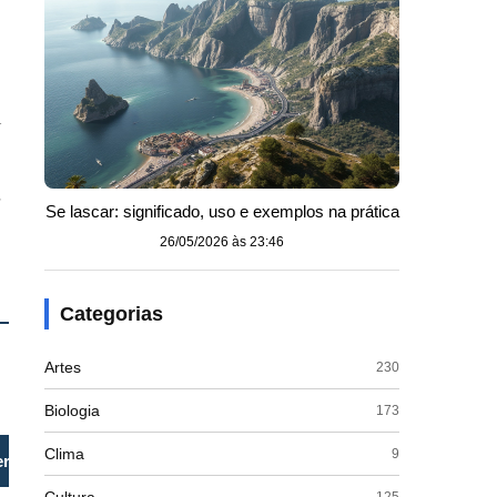
m
,
Se lascar: significado, uso e exemplos na prática
26/05/2026 às 23:46
Categorias
Artes
230
Biologia
173
Clima
9
rencial
Idioma principal
125