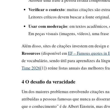
Atribuir uma frase à pessoa errada compromete
Verificar o contexto
: muitas citações são ext
Leitores críticos devem buscar a fonte original.
Usar com moderação
: em textos acadêmicos,
Em peças visuais (imagens, vídeos), uma frase 
Além disso, sites de citações investem em design e 
Resources
(disponível em
EF – Famous quotes in 
de vocabulário, sendo útil para aprendizes da língu
Time 2026
[1]) reúne listas anuais das melhores f
4 O desafio da veracidade
Um dos maiores problemas envolvendo citações na 
atribuídas a pessoas famosas que nunca as dissera
que o conhecimento” é de Albert Einstein, mas diver