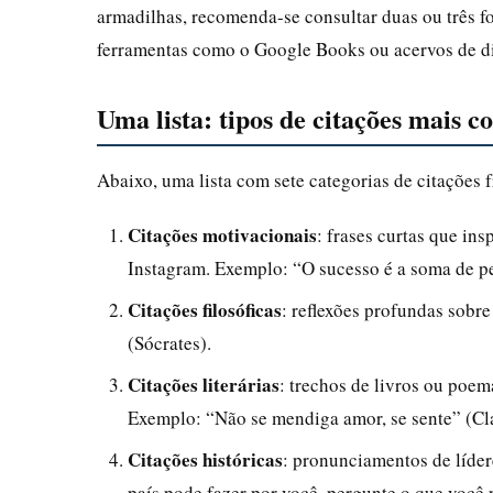
armadilhas, recomenda-se consultar duas ou três f
ferramentas como o Google Books ou acervos de di
Uma lista: tipos de citações mais 
Abaixo, uma lista com sete categorias de citações 
Citações motivacionais
: frases curtas que in
Instagram. Exemplo: “O sucesso é a soma de pe
Citações filosóficas
: reflexões profundas sobre
(Sócrates).
Citações literárias
: trechos de livros ou poem
Exemplo: “Não se mendiga amor, se sente” (Cla
Citações históricas
: pronunciamentos de líde
país pode fazer por você, pergunte o que você 