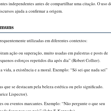
ontes independentes antes de compartilhar uma citação. O uso d
scursos ajuda a confirmar a origem.
comuns
frequentemente utilizadas em diferentes contextos:
spiram ação ou superação, muito usadas em palestras e posts de
quenos esforços repetidos dia após dia” (Robert Collier).
 a vida, a existência e a moral. Exemplo: “Só sei que nada sei”
as que se destacam pela beleza estética ou pelo significado.
rice Lispector).
res ou eventos marcantes. Exemplo: “Não pergunte o que seu
pode fazer por seu país” (John F. Kennedy).