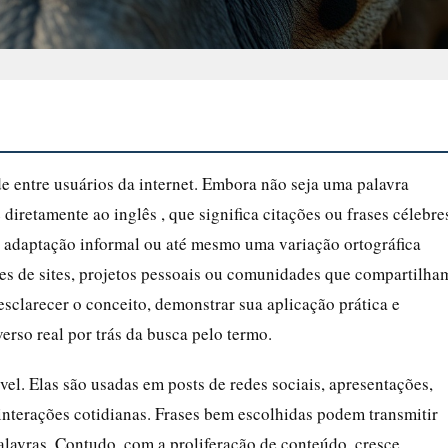
e entre usuários da internet. Embora não seja uma palavra
iretamente ao inglês , que significa citações ou frases célebre
 adaptação informal ou até mesmo uma variação ortográfica
s de sites, projetos pessoais ou comunidades que compartilha
esclarecer o conceito, demonstrar sua aplicação prática e
rso real por trás da busca pelo termo.
ável. Elas são usadas em posts de redes sociais, apresentações,
interações cotidianas. Frases bem escolhidas podem transmitir
avras. Contudo, com a proliferação de conteúdo, cresce