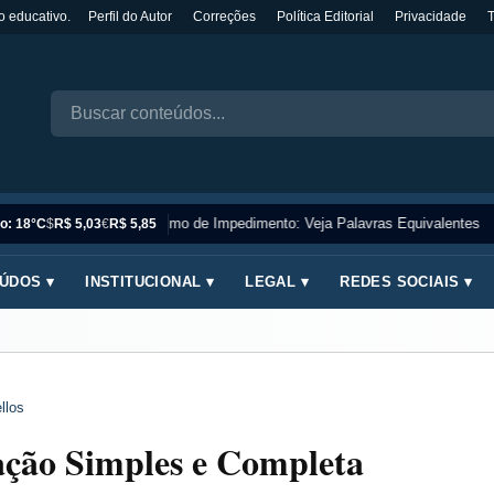
o educativo.
Perfil do Autor
Correções
Política Editorial
Privacidade
Sinônimo de Impedimento: Veja Palavras Equivalentes
o: 18°C
$
R$ 5,03
€
R$ 5,85
ÚDOS ▾
INSTITUCIONAL ▾
LEGAL ▾
REDES SOCIAIS ▾
llos
ção Simples e Completa