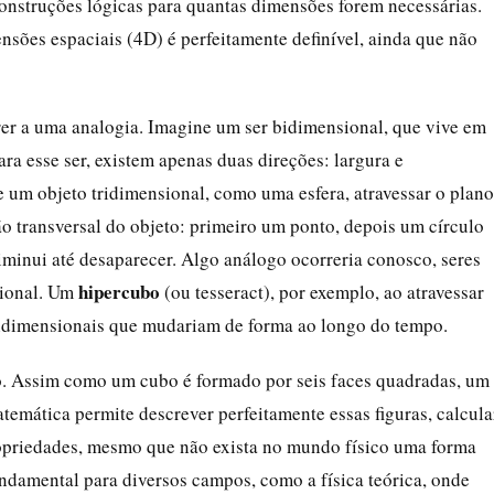
construções lógicas para quantas dimensões forem necessárias.
sões espaciais (4D) é perfeitamente definível, ainda que não
rer a uma analogia. Imagine um ser bidimensional, que vive em
ra esse ser, existem apenas duas direções: largura e
e um objeto tridimensional, como uma esfera, atravessar o plano
o transversal do objeto: primeiro um ponto, depois um círculo
minui até desaparecer. Algo análogo ocorreria conosco, seres
hipercubo
sional. Um
(ou tesseract), por exemplo, ao atravessar
tridimensionais que mudariam de forma ao longo do tempo.
o. Assim como um cubo é formado por seis faces quadradas, um
temática permite descrever perfeitamente essas figuras, calcula
ropriedades, mesmo que não exista no mundo físico uma forma
ndamental para diversos campos, como a física teórica, onde