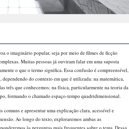
a o imaginário popular, seja por meio de filmes de ficção
as complexas. Muitas pessoas já ouviram falar em uma suposta
ente o que o termo significa. Essa confusão é compreensível,
os, dependendo do contexto em que é utilizada: na matemática,
as três que conhecemos; na física, particularmente na teoria da
tempo, formando o chamado espaço-tempo quadridimensional.
is comuns e apresentar uma explicação clara, acessível e
mensão. Ao longo do texto, exploraremos ambas as
esponderemos às perguntas mais frequentes sobre o tema. Dessa