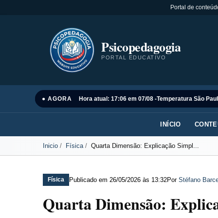
Portal de conteúd
Psicopedagogia
PORTAL EDUCATIVO
● AGORA
Hora atual: 17:06 em 07/08 -
Temperatura São Paul
INÍCIO
CONTE
Inicio
Física
Quarta Dimensão: Explicação Simpl...
Publicado em
26/05/2026 às 13:32
Por
Stéfano Barce
Física
Quarta Dimensão: Explica