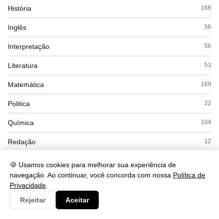
História
168
Inglês
56
Interpretação
56
Literatura
53
Matemática
169
Politica
22
Química
104
Redação
12
Saude
490
🍪 Usamos cookies para melhorar sua experiência de
navegação. Ao continuar, você concorda com nossa
Política de
Seguranca
93
Privacidade
.
Simulados
15
Rejeitar
Aceitar
Sociologia
45