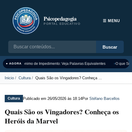
Psicopedagogia
☰ MENU
PORTAL EDUCATIVO
Buscar
Sinônimo de Impedimento: Veja Palavras Equivalentes
O que Sign
● AGORA
Inicio
Cultura
Quais São os Vingadores? Conheça ...
Publicado em
26/05/2026 às 18:14
Por
Stéfano Barcellos
Cultura
Quais São os Vingadores? Conheça os
Heróis da Marvel