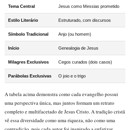
Tema Central
Jesus como Messias prometido
J
Estilo Literário
Estruturado, com discursos
R
Símbolo Tradicional
Anjo (ou homem)
L
Início
Genealogia de Jesus
M
Milagres Exclusivos
Cegos curados (dois casos)
J
Parábolas Exclusivas
O joio e o trigo
O
A tabela acima demonstra como cada evangelho possui
uma perspectiva única, mas juntos formam um retrato
completo e multifacetado de Jesus Cristo. A tradição cristã
vê essa diversidade como uma riqueza, não como uma
contradição, pois cada autor foi inspirado a enfatizar