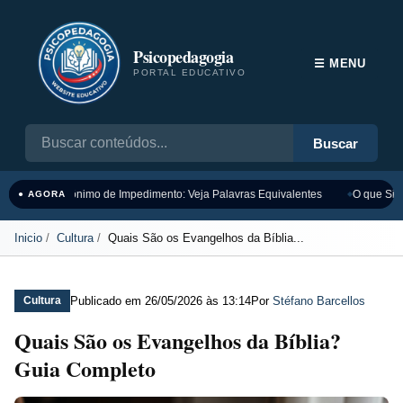
Psicopedagogia
☰ MENU
PORTAL EDUCATIVO
Buscar
Sinônimo de Impedimento: Veja Palavras Equivalentes
O que Sign
● AGORA
Inicio
Cultura
Quais São os Evangelhos da Bíblia...
Publicado em
26/05/2026 às 13:14
Por
Stéfano Barcellos
Cultura
Quais São os Evangelhos da Bíblia?
Guia Completo