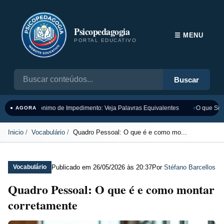
Psicopedagogia
☰ MENU
PORTAL EDUCATIVO
Buscar
Sinônimo de Impedimento: Veja Palavras Equivalentes
O que Sign
● AGORA
Inicio
Vocabulário
Quadro Pessoal: O que é e como mo...
Publicado em
26/05/2026 às 20:37
Por
Stéfano Barcellos
Vocabulário
Quadro Pessoal: O que é e como montar
corretamente