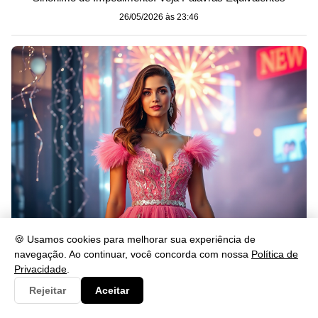
26/05/2026 às 23:46
O que Significa Passar o Ano Novo de Rosa?
🍪 Usamos cookies para melhorar sua experiência de
navegação. Ao continuar, você concorda com nossa
Política de
26/05/2026 às 23:46
Privacidade
.
Rejeitar
Aceitar