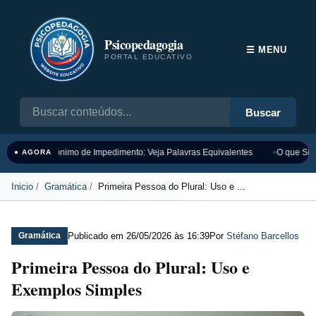
Psicopedagogia
☰ MENU
PORTAL EDUCATIVO
Buscar
Sinônimo de Impedimento: Veja Palavras Equivalentes
O que Sign
● AGORA
Inicio
Gramática
Primeira Pessoa do Plural: Uso e ...
Publicado em
26/05/2026 às 16:39
Por
Stéfano Barcellos
Gramática
Primeira Pessoa do Plural: Uso e
Exemplos Simples