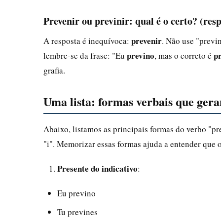
Prevenir ou previnir: qual é o certo? (res
prevenir
A resposta é inequívoca:
. Não use "previ
previno
p
lembre-se da frase: "Eu
, mas o correto é
grafia.
Uma lista: formas verbais que ger
Abaixo, listamos as principais formas do verbo "p
"i". Memorizar essas formas ajuda a entender que o 
Presente do indicativo
:
Eu previno
Tu prevines