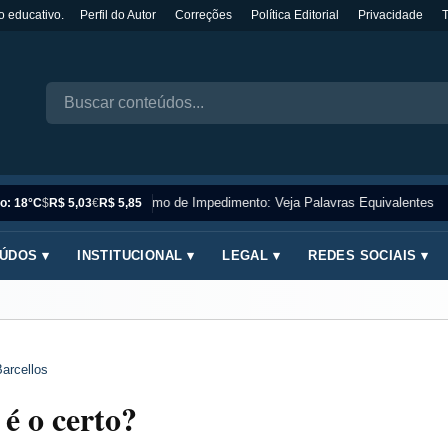
o educativo.
Perfil do Autor
Correções
Política Editorial
Privacidade
Sinônimo de Impedimento: Veja Palavras Equivalentes
o: 18°C
$
R$ 5,03
€
R$ 5,85
ÚDOS ▾
INSTITUCIONAL ▾
LEGAL ▾
REDES SOCIAIS ▾
arcellos
 é o certo?