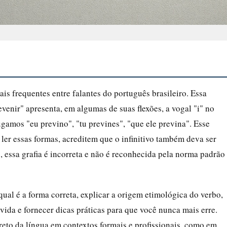
is frequentes entre falantes do português brasileiro. Essa
enir" apresenta, em algumas de suas flexões, a vogal "i" no
ugamos "eu previno", "tu prevines", "que ele previna". Esse
ler essas formas, acreditem que o infinitivo também deva ser
, essa grafia é incorreta e não é reconhecida pela norma padrão
qual é a forma correta, explicar a origem etimológica do verbo,
ida e fornecer dicas práticas para que você nunca mais erre.
eto da língua em contextos formais e profissionais, como em