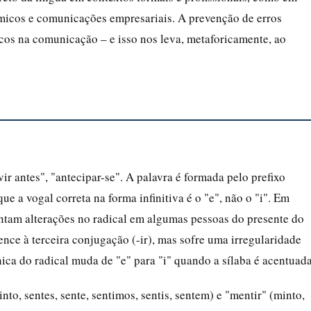
êmicos e comunicações empresariais. A prevenção de erros
ocos na comunicação – e isso nos leva, metaforicamente, ao
vir antes", "antecipar-se". A palavra é formada pelo prefixo
que a vogal correta na forma infinitiva é o "e", não o "i". Em
ntam alterações no radical em algumas pessoas do presente do
ence à terceira conjugação (-ir), mas sofre uma irregularidade
ica do radical muda de "e" para "i" quando a sílaba é acentuada
nto, sentes, sente, sentimos, sentis, sentem) e "mentir" (minto,