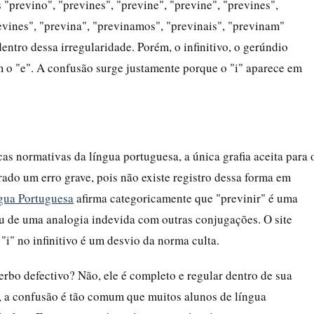
s "previno", "prevines", "previne", "previne", "prevines",
revines", "previna", "previnamos", "previnais", "previnam"
entro dessa irregularidade. Porém, o infinitivo, o gerúndio
m o "e". A confusão surge justamente porque o "i" aparece em
as normativas da língua portuguesa, a única grafia aceita para 
erado um erro grave, pois não existe registro dessa forma em
gua Portuguesa
afirma categoricamente que "previnir" é uma
ou de uma analogia indevida com outras conjugações. O site
i" no infinitivo é um desvio da norma culta.
rbo defectivo? Não, ele é completo e regular dentro de sua
, a confusão é tão comum que muitos alunos de língua