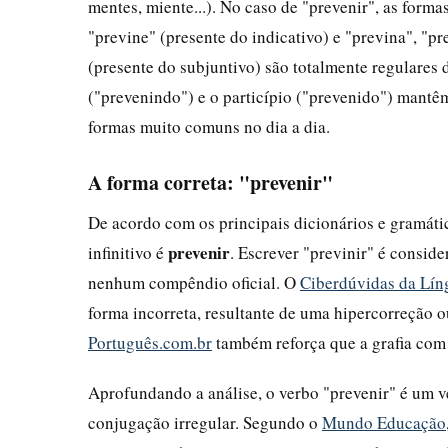
mentes, miente...). No caso de "prevenir", as forma
"previne" (presente do indicativo) e "previna", "p
(presente do subjuntivo) são totalmente regulares d
("prevenindo") e o particípio ("prevenido") mantê
formas muito comuns no dia a dia.
A forma correta: "prevenir"
De acordo com os principais dicionários e gramátic
prevenir
infinitivo é
. Escrever "previnir" é consid
nenhum compêndio oficial. O
Ciberdúvidas da Lín
forma incorreta, resultante de uma hipercorreção 
Português.com.br
também reforça que a grafia com "
Aprofundando a análise, o verbo "prevenir" é um ve
conjugação irregular. Segundo o
Mundo Educação