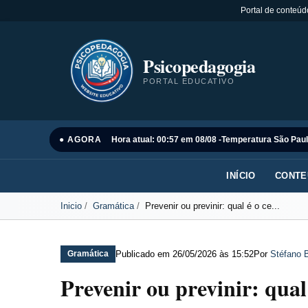
Portal de conteúd
Psicopedagogia
PORTAL EDUCATIVO
● AGORA
Hora atual: 00:57 em 08/08 -
Temperatura São Paul
INÍCIO
CONTE
Inicio
Gramática
Prevenir ou previnir: qual é o ce...
Publicado em
26/05/2026 às 15:52
Por
Stéfano B
Gramática
Prevenir ou previnir: qual