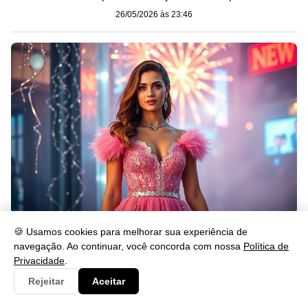
26/05/2026 às 23:46
O que Significa Passar o Ano Novo de Rosa?
🍪 Usamos cookies para melhorar sua experiência de
navegação. Ao continuar, você concorda com nossa
Política de
26/05/2026 às 23:46
Privacidade
.
Rejeitar
Aceitar