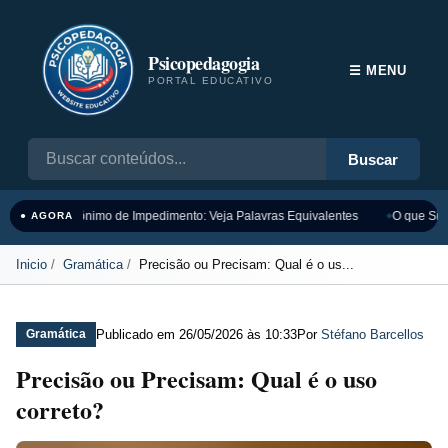
Psicopedagogia
☰ MENU
PORTAL EDUCATIVO
Buscar
Sinônimo de Impedimento: Veja Palavras Equivalentes
O que Sign
● AGORA
Inicio
Gramática
Precisão ou Precisam: Qual é o us...
Publicado em
26/05/2026 às 10:33
Por
Stéfano Barcellos
Gramática
Precisão ou Precisam: Qual é o uso
correto?