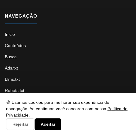
NAVEGAÇÃO
Inicio
Conteúdos
Busca
Ads.txt
Llms.txt
Robots.txt
Sitemap Índice
🍪 Usamos cookies para melhorar sua experiência de
navegação. Ao continuar, você concorda com nossa
Política de
Sitemap Páginas
Privacidade
.
Sitemap Conteúdo
Rejeitar
Aceitar