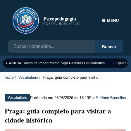
Psicopedagogia
☰ MENU
PORTAL EDUCATIVO
Buscar
Sinônimo de Impedimento: Veja Palavras Equivalentes
O que Sign
● AGORA
Inicio
Vocabulário
Praga: guia completo para visitar...
Publicado em
26/05/2026 às 18:19
Por
Stéfano Barcellos
Vocabulário
Praga: guia completo para visitar a
cidade histórica