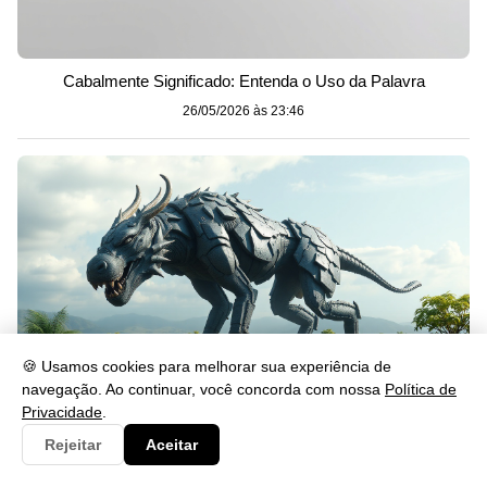
Cabalmente Significado: Entenda o Uso da Palavra
26/05/2026 às 23:46
🍪 Usamos cookies para melhorar sua experiência de
navegação. Ao continuar, você concorda com nossa
Política de
Privacidade
.
Rejeitar
Aceitar
Gerou: Significado, Uso e Exemplos na Língua Portuguesa
26/05/2026 às 23:46