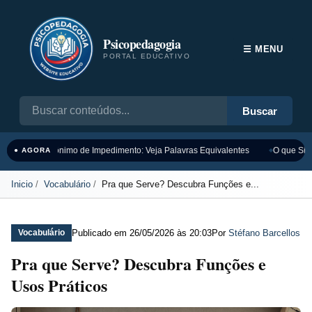
Psicopedagogia
☰ MENU
PORTAL EDUCATIVO
Buscar
Sinônimo de Impedimento: Veja Palavras Equivalentes
O que Sign
● AGORA
Inicio
Vocabulário
Pra que Serve? Descubra Funções e...
Publicado em
26/05/2026 às 20:03
Por
Stéfano Barcellos
Vocabulário
Pra que Serve? Descubra Funções e
Usos Práticos