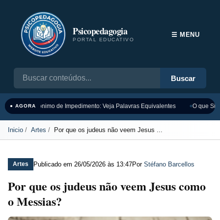
Psicopedagogia
☰ MENU
PORTAL EDUCATIVO
Buscar
Sinônimo de Impedimento: Veja Palavras Equivalentes
O que Sign
● AGORA
Inicio
Artes
Por que os judeus não veem Jesus ...
Publicado em
26/05/2026 às 13:47
Por
Stéfano Barcellos
Artes
Por que os judeus não veem Jesus como
o Messias?