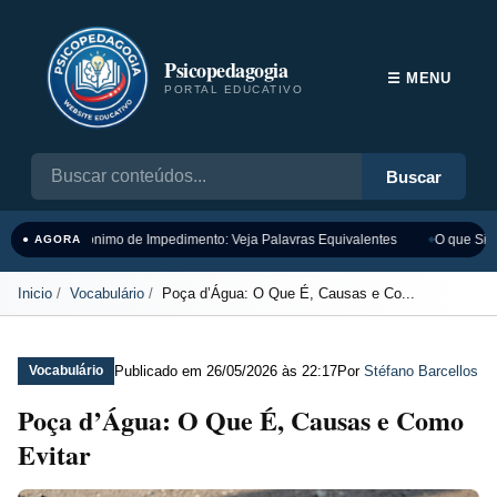
Psicopedagogia
☰ MENU
PORTAL EDUCATIVO
Buscar
Sinônimo de Impedimento: Veja Palavras Equivalentes
O que Sign
● AGORA
Inicio
Vocabulário
Poça d’Água: O Que É, Causas e Co...
Publicado em
26/05/2026 às 22:17
Por
Stéfano Barcellos
Vocabulário
Poça d’Água: O Que É, Causas e Como
Evitar