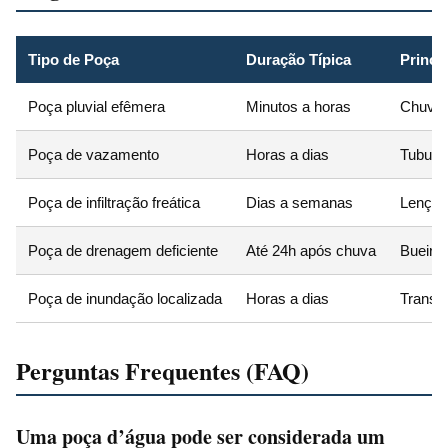
Tipo de Poça
Duração Típica
Princi
Poça pluvial efêmera
Minutos a horas
Chuva 
Poça de vazamento
Horas a dias
Tubula
Poça de infiltração freática
Dias a semanas
Lençol 
Poça de drenagem deficiente
Até 24h após chuva
Bueiro 
Poça de inundação localizada
Horas a dias
Transb
Perguntas Frequentes (FAQ)
Uma poça d’água pode ser considerada um