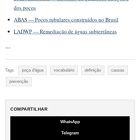
dos poços
ABAS — Poços tubulares construídos no Brasil
LADWP — Remediação de águas subterrâneas
---
Tags:
poça d'água
vocabulário
definição
causas
prevenção
COMPARTILHAR
WhatsApp
Telegram