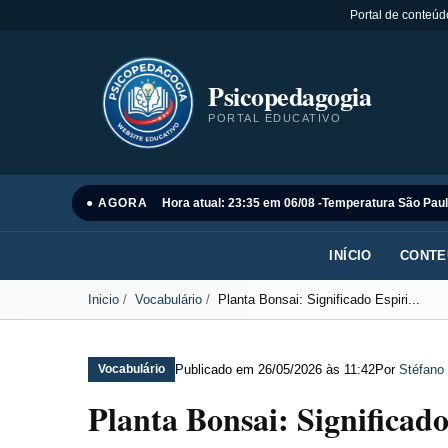
Portal de conteúd
Psicopedagogia
PORTAL EDUCATIVO
● AGORA
Hora atual: 23:35 em 06/08 -
Temperatura São Paul
INÍCIO
CONTE
Inicio
Vocabulário
Planta Bonsai: Significado Espiri...
Publicado em
26/05/2026 às 11:42
Por
Stéfano 
Vocabulário
Planta Bonsai: Significad