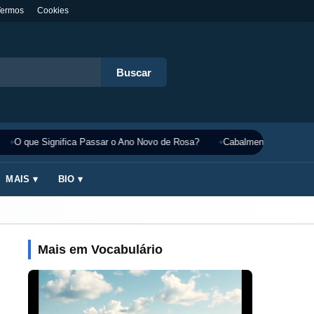
Termos
Cookies
Buscar
O que Significa Passar o Ano Novo de Rosa?
Cabalmente Significado
MAIS ▾
BIO ▾
Mais em Vocabulário