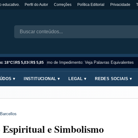
o educativo.
Perfil do Autor
Correções
Política Editorial
Privacidade
Sinônimo de Impedimento: Veja Palavras Equivalentes
o: 18°C
$
R$ 5,03
€
R$ 5,85
ÚDOS ▾
INSTITUCIONAL ▾
LEGAL ▾
REDES SOCIAIS ▾
Barcellos
o Espiritual e Simbolismo