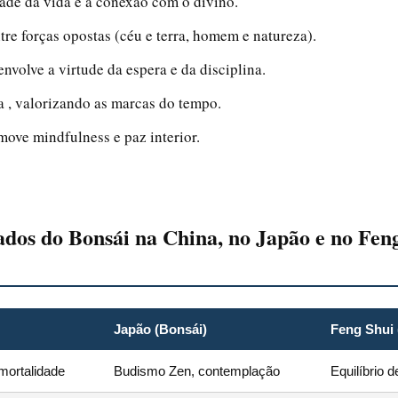
dade da vida e a conexão com o divino.
tre forças opostas (céu e terra, homem e natureza).
nvolve a virtude da espera e da disciplina.
fia , valorizando as marcas do tempo.
omove mindfulness e paz interior.
dos do Bonsái na China, no Japão e no Fen
Japão (Bonsái)
Feng Shui 
mortalidade
Budismo Zen, contemplação
Equilíbrio d