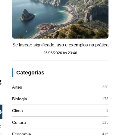
Se lascar: significado, uso e exemplos na prática
26/05/2026 às 23:46
Categorias
g
Artes
230
Biologia
173
Clima
9
(aplicação doméstica)
Cultura
125
e energias (Chi)
Economia
415