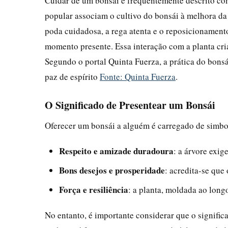
Cuidar de um bonsái é frequentemente descrito co
popular associam o cultivo do bonsái à melhora da
poda cuidadosa, a rega atenta e o reposicionament
momento presente. Essa interação com a planta cria
Segundo o portal Quinta Fuerza, a prática do bonsá
paz de espírito
Fonte: Quinta Fuerza
.
O Significado de Presentear um Bonsái
Oferecer um bonsái a alguém é carregado de simbol
Respeito e amizade duradoura
: a árvore exi
Bons desejos e prosperidade
: acredita-se que 
Força e resiliência
: a planta, moldada ao long
No entanto, é importante considerar que o signifi