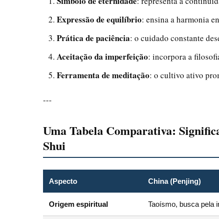
Símbolo de eternidade
: representa a continui
Expressão de equilíbrio
: ensina a harmonia en
Prática de paciência
: o cuidado constante dese
Aceitação da imperfeição
: incorpora a filoso
Ferramenta de meditação
: o cultivo ativo pr
---
Uma Tabela Comparativa: Significa
Shui
Aspecto
China (Penjing)
Origem espiritual
Taoísmo, busca pela i