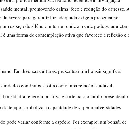
mo uma prática meditativa. Estudos recentes em divulgação
 saúde mental, promovendo calma, foco e redução do estresse. 
o da árvore para garantir luz adequada exigem presença no
 um espaço de silêncio interior, onde a mente pode se aquietar.
i é uma forma de contemplação ativa que favorece a reflexão e 
ismo. Em diversas culturas, presentear um bonsái significa:
ge cuidados contínuos, assim como uma relação saudável.
o bonsái atrai energia positiva e sorte para o lar do presenteado
o do tempo, simboliza a capacidade de superar adversidades.
cado pode variar conforme a espécie. Por exemplo, um bonsái de